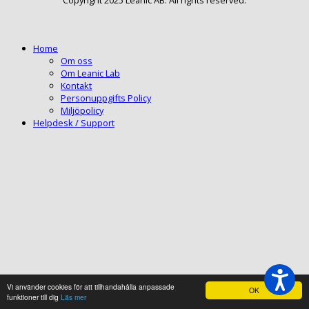
Home
Om oss
Om Leanic Lab
Kontakt
Personuppgifts Policy
Miljöpolicy
Helpdesk / Support
Vi använder cookies för att tillhandahålla anpassade
OK
funktioner till dig
Läs mer